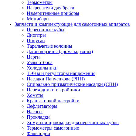
Термометры
Нагреватели для браги
Измерительные приборы
Минибары
Запчасти и комплектующие для самогонных аппаратов
Перегонные кубы
Диоптры
Попугаи
Тарельчатые колонны
Джин корзины (арома корзины)
Царги
Узлы отбора
Холодильники
ТЭНы и регуляторы напряжения
Насадки Панченкова (РПН)
Спирально-призматические насадки (СПН)
Переходники и тройники
Хомуты
Краны тонкой настройки
Дефлегматоры
Насосы
Прокладки
Хомуты и прокладки для перегонных кубов
Термометры самогонные
Фальш-дно