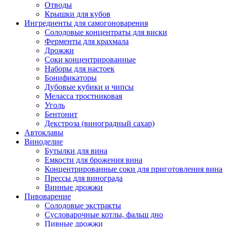
Отводы
Крышки для кубов
Ингредиенты для самогоноварения
Солодовые концентраты для виски
Ферменты для крахмала
Дрожжи
Cоки концентрированные
Наборы для настоек
Бонификаторы
Дубовые кубики и чипсы
Меласса тростниковая
Уголь
Бентонит
Декстроза (виноградный сахар)
Автоклавы
Виноделие
Бутылки для вина
Емкости для брожения вина
Концентрированные соки для приготовления вина
Прессы для винограда
Винные дрожжи
Пивоварение
Солодовые экстракты
Сусловарочные котлы, фальш дно
Пивные дрожжи