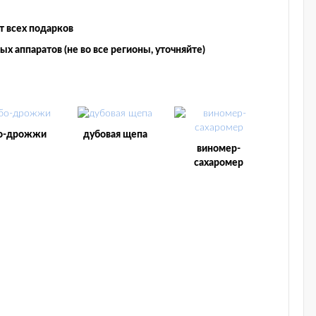
от всех подарков
х аппаратов (не во все регионы, уточняйте)
о-дрожжи
дубовая щепа
виномер-
сахаромер