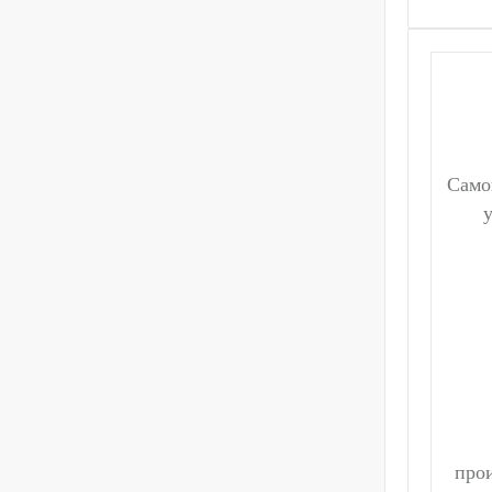
Само
про