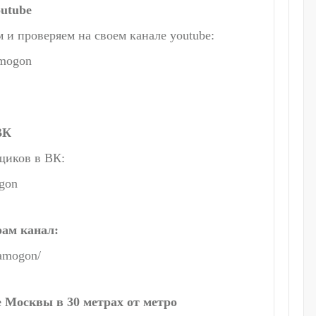
outube
и проверяем на своем канале youtube:
amogon
ВК
щиков в ВК:
gon
рам канал:
samogon/
е Москвы в 30 метрах от метро