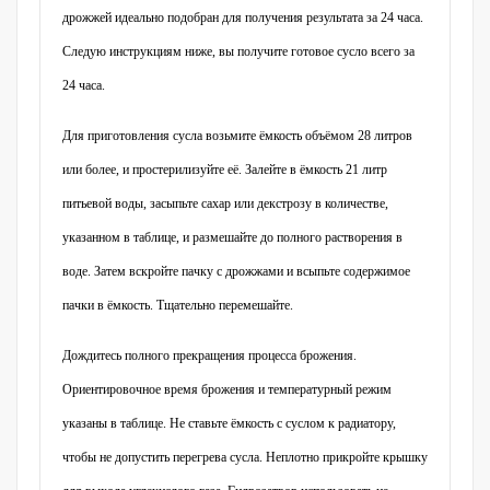
дрожжей идеально подобран для получения результата за 24 часа.
Следую инструкциям ниже, вы получите готовое сусло всего за
24 часа.
Для приготовления сусла возьмите ёмкость объёмом 28 литров
или более, и простерилизуйте её. Залейте в ёмкость 21 литр
питьевой воды, засыпьте сахар или декстрозу в количестве,
указанном в таблице, и размешайте до полного растворения в
воде. Затем вскройте пачку с дрожжами и всыпьте содержимое
пачки в ёмкость. Тщательно перемешайте.
Дождитесь полного прекращения процесса брожения.
Ориентировочное время брожения и температурный режим
указаны в таблице. Не ставьте ёмкость с суслом к радиатору,
чтобы не допустить перегрева сусла. Неплотно прикройте крышку