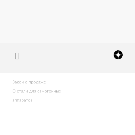
Закон о продаже
О стали для самогонных
аппаратов