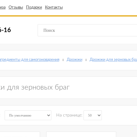
иза
Отзывы
Подарки
Контакты
6-16
гредиенты для самогоноварения
Дрожжи
Дрожжи для зерновых бр
 для зерновых браг
:
На странице: