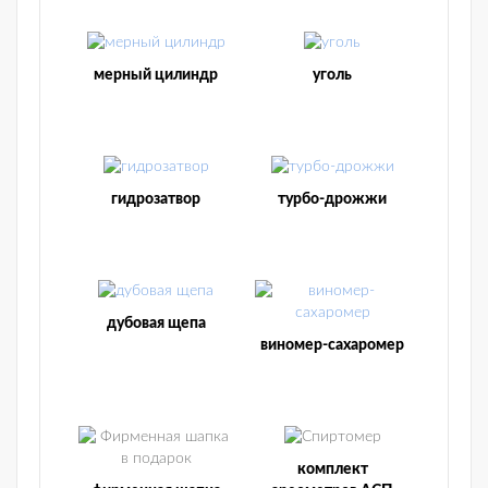
мерный цилиндр
уголь
гидрозатвор
турбо-дрожжи
дубовая щепа
виномер-сахаромер
комплект