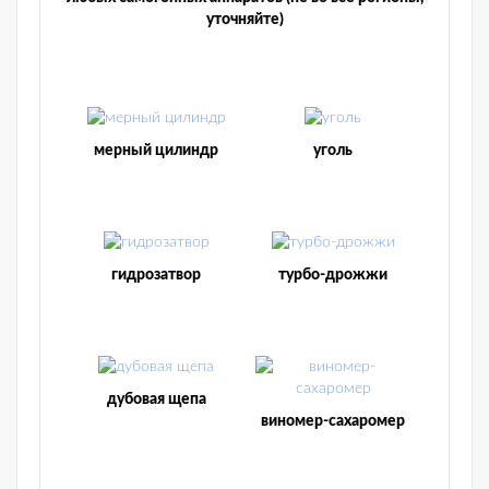
уточняйте)
мерный цилиндр
уголь
гидрозатвор
турбо-дрожжи
дубовая щепа
виномер-сахаромер