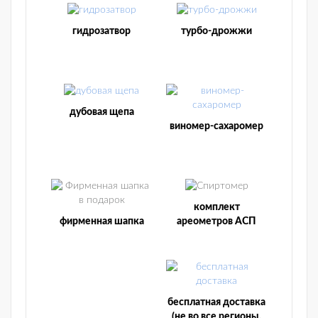
гидрозатвор
турбо-дрожжи
дубовая щепа
виномер-сахаромер
комплект
фирменная шапка
ареометров АСП
бесплатная доставка
(не во все регионы,