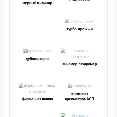
мерный цилиндр
турбо-дрожжи
дубовая щепа
виномер-сахаромер
комплект
фирменная шапка
ареометров АСП