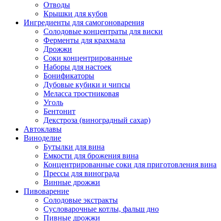
Отводы
Крышки для кубов
Ингредиенты для самогоноварения
Солодовые концентраты для виски
Ферменты для крахмала
Дрожжи
Cоки концентрированные
Наборы для настоек
Бонификаторы
Дубовые кубики и чипсы
Меласса тростниковая
Уголь
Бентонит
Декстроза (виноградный сахар)
Автоклавы
Виноделие
Бутылки для вина
Емкости для брожения вина
Концентрированные соки для приготовления вина
Прессы для винограда
Винные дрожжи
Пивоварение
Солодовые экстракты
Сусловарочные котлы, фальш дно
Пивные дрожжи