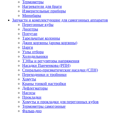
Термометры
Нагреватели для браги
Измерительные приборы
Минибары
Запчасти и комплектующие для самогонных аппаратов
Перегонные кубы
Диоптры
Попугаи
Тарельчатые колонны
Джин корзины (арома корзины)
Царги
Узлы отбора
Холодильники
ТЭНы и регуляторы напряжения
Насадки Панченкова (РПН)
Спирально-призматические насадки (СПН)
Переходники и тройники
Хомуты
Краны тонкой настройки
Дефлегматоры
Насосы
Прокладки
Хомуты и прокладки для перегонных кубов
Термометры самогонные
Фальш-дно