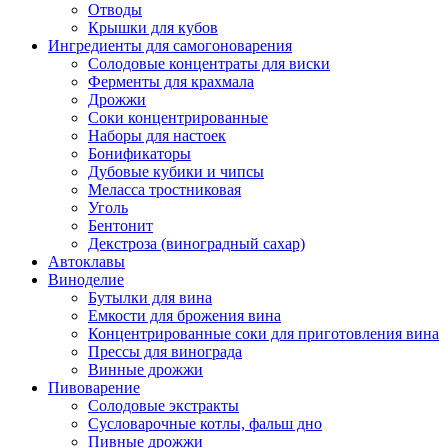
Отводы
Крышки для кубов
Ингредиенты для самогоноварения
Солодовые концентраты для виски
Ферменты для крахмала
Дрожжи
Cоки концентрированные
Наборы для настоек
Бонификаторы
Дубовые кубики и чипсы
Меласса тростниковая
Уголь
Бентонит
Декстроза (виноградный сахар)
Автоклавы
Виноделие
Бутылки для вина
Емкости для брожения вина
Концентрированные соки для приготовления вина
Прессы для винограда
Винные дрожжи
Пивоварение
Солодовые экстракты
Сусловарочные котлы, фальш дно
Пивные дрожжи