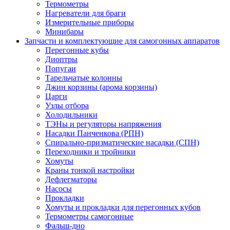
Термометры
Нагреватели для браги
Измерительные приборы
Минибары
Запчасти и комплектующие для самогонных аппаратов
Перегонные кубы
Диоптры
Попугаи
Тарельчатые колонны
Джин корзины (арома корзины)
Царги
Узлы отбора
Холодильники
ТЭНы и регуляторы напряжения
Насадки Панченкова (РПН)
Спирально-призматические насадки (СПН)
Переходники и тройники
Хомуты
Краны тонкой настройки
Дефлегматоры
Насосы
Прокладки
Хомуты и прокладки для перегонных кубов
Термометры самогонные
Фальш-дно