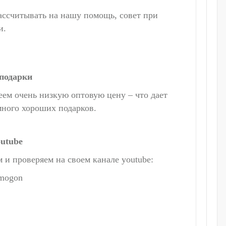
ассчитывать на нашу помощь, совет при
и.
подарки
ем очень низкую оптовую цену – что дает
много хороших подарков.
outube
и проверяем на своем канале youtube:
amogon