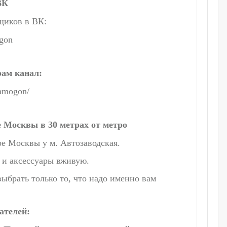
ВК
щиков в ВК:
gon
рам канал:
samogon/
е Москвы в 30 метрах от метро
е Москвы у м. Автозаводская.
 и аксессуары вживую.
ыбрать только то, что надо именно вам
ателей: