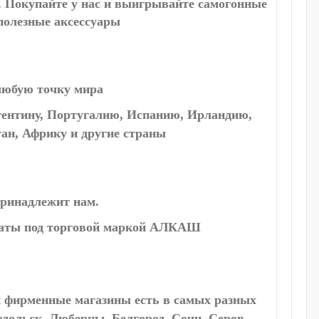
 Покупайте у нас и выигрывайте самогонные
 полезные аксессуары
 любую точку мира
гентину, Португалию, Испанию, Ирландию,
тан, Африку и другие страны
ринадлежит нам.
раты под торговой маркой АЛКАШ
и фирменные магазины есть в самых разных
одольск, Люберцы, Белгород, Сочи, Серов,