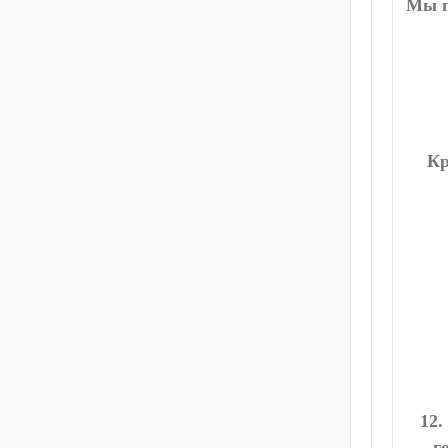
Мы п
Кр
12.
г